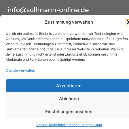
info@sollmann-online.de
Download Bereich
Zustimmung verwalten
Um dir ein optimales Erlebnis zu bieten, verwenden wir Technologien wie
Cookies, um Geräteinformationen zu speichern und/oder darauf zuzugreifen.
Wenn du diesen Technologien zustimmst, können wir Daten wie das
Surfverhalten oder eindeutige IDs auf dieser Website verarbeiten. Wenn du
Copyright © 2026 Ulrich Sollmann
deine Zustimmung nicht erteilst oder zurückziehst, können bestimmte
Merkmale und Funktionen beeinträchtigt werden.
Impressum
Datenschutz
Links
Dienste verwalten
Cookie-Richtlinie (EU)
Akzeptieren
Ablehnen
Einstellungen ansehen
Cookie-Richtlinie
Datenschutz
Impressum